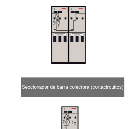
carga) - Módulo CL
Seccionador de barra colectora (cortacircuitos)
- Módulo VL