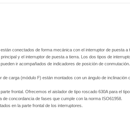
ra están conectados de forma mecánica con el interruptor de puesta a ti
principal y el interruptor de puesta a tierra. Los dos tipos de interr
ierra pueden ir acompañados de indicadores de posición de conmutación.
uptor de carga (módulo F) están montados con un ángulo de inclinación 
 parte frontal. Ofrecemos el aislador de tipo roscado 630A para el ti
ueba de concordancia de fases que cumple con la norma ISO61958.
os en la parte frontal de los interruptores.