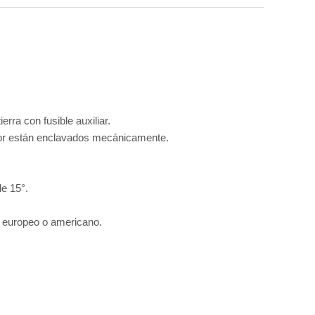
erra con fusible auxiliar.
uptor están enclavados mecánicamente.
de 15°.
po europeo o americano.