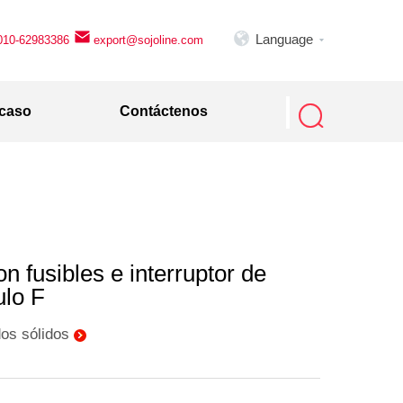

Language
010-62983386
export@sojoline.com


 caso
Contáctenos
on fusibles e interruptor de
ulo F
dos sólidos